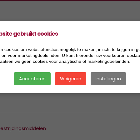
site gebruikt cookies
oducten
Projecten
Informatie
Vacatures
ers Aannemingen BV
2026
Acceptatiecriteria
n cookies om websitefuncties mogelijk te maken, inzicht te krijgen in g
), en voor marketingdoeleinden. U kunt hieronder uw voorkeuren opslaan
ers Handel BV
2025
Algemene voorwaarden
laatsen we geen cookies voor analytische of marketingdoeleinden.
ers Research BV
2024
Certificaat BRL 2506
Accepteren
Weigeren
Instellingen
ers Transport BV
2023
Certificaat BRL 9321
ersmix BV
2022
Certificaat BRL 9335
2021
Certificaat BRL SIKB 7500
2020
Certificaat VCA
bestrijdingsmiddelen
2019
Disclaimer