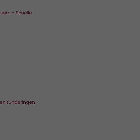
2018
ISO 9001 Certificaat - K.K.S.
iksem - Schelle
Beheer B.V.
2017
2016
2015
2014
2013
2012
2011
 en funderingen
2010
2009
2008