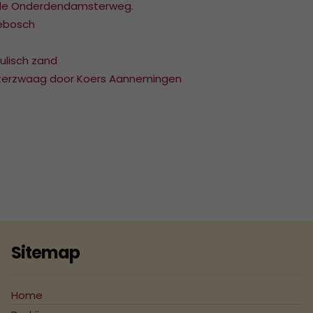
2007
 de Onderdendamsterweg.
tebosch
2006
2005
lisch zand
sterzwaag door Koers Aannemingen
2004
Sitemap
Home