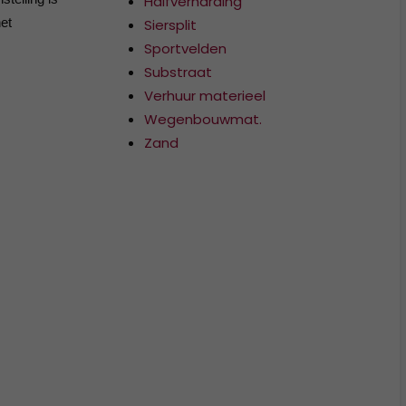
Halfverharding
et
Siersplit
Sportvelden
Substraat
Verhuur materieel
Wegenbouwmat.
Zand