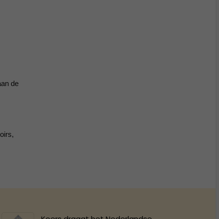
aan de
oirs,
Koers draagt het Nederlandse