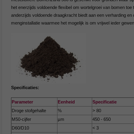
het enerzijds voldoende flexibel om wortelgroei van bomen toe t
anderzijds voldoende draagkracht biedt aan een verharding en 
menginstallatie waarmee het mogelijk is om vrijwel ieder gew
Specificaties:
Parameter
Eenheid
Specificatie
Droge stofgehalte
%
> 80
M50-cijfer
µm
450 - 650
D60/D10
< 3