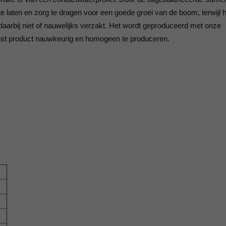
2018
ISO 9001 Certificaat - K.K.S.
e laten en zorg te dragen voor een goede groei van de boom, terwijl h
daarbij niet of nauwelijks verzakt. Het wordt geproduceerd met onze
Beheer B.V.
2017
enst product nauwkeurig en homogeen te produceren.
2016
2015
2014
2013
2012
2011
2010
2009
2008