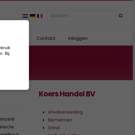
Webshop
Contact
Inloggen
ebruik
. Bij
Koers Handel BV
Afvalverwerking
menzand
Elementen
anische
Grind
telling is