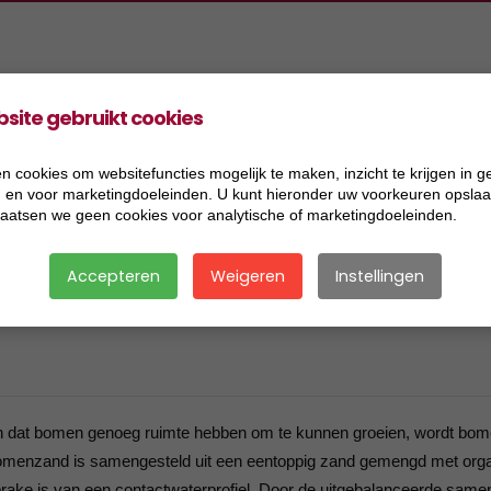
site gebruikt cookies
oducten
Projecten
Informatie
Vacatures
ers Aannemingen BV
2026
Acceptatiecriteria
n cookies om websitefuncties mogelijk te maken, inzicht te krijgen in g
), en voor marketingdoeleinden. U kunt hieronder uw voorkeuren opslaan
ers Handel BV
2025
Algemene voorwaarden
laatsen we geen cookies voor analytische of marketingdoeleinden.
ers Research BV
2024
Certificaat BRL 2506
Accepteren
Weigeren
Instellingen
ers Transport BV
2023
Certificaat BRL 9321
ersmix BV
2022
Certificaat BRL 9335
2021
Certificaat BRL SIKB 7500
2020
Certificaat VCA
gen dat bomen genoeg ruimte hebben om te kunnen groeien, wordt bo
Bomenzand is samengesteld uit een eentoppig zand gemengd met org
2019
Disclaimer
ke is van een contactwaterprofiel. Door de uitgebalanceerde samens