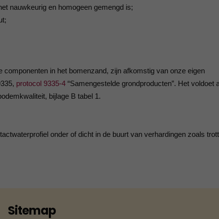
 het nauwkeurig en homogeen gemengd is;
ut;
de componenten in het bomenzand, zijn afkomstig van onze eigen
9335,
protocol 9335-4
“Samengestelde grondproducten”. Het voldoet 
demkwaliteit, bijlage B tabel 1.
waterprofiel onder of dicht in de buurt van verhardingen zoals trott
Sitemap