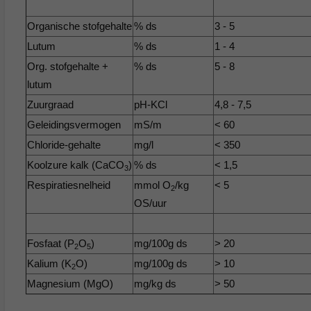
Organische stofgehalte
% ds
3 - 5
Lutum
% ds
1 - 4
Org. stofgehalte +
% ds
5 - 8
lutum
Zuurgraad
pH-KCl
4,8 - 7,5
Geleidingsvermogen
mS/m
< 60
Chloride-gehalte
mg/l
< 350
Koolzure kalk (CaCO
)
% ds
< 1,5
3
Respiratiesnelheid
mmol O
/kg
< 5
2
OS/uur
Fosfaat (P
O
)
mg/100g ds
> 20
2
5
Kalium (K
O)
mg/100g ds
> 10
2
Magnesium (MgO)
mg/kg ds
> 50